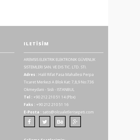
ILETISIM
AREMSIS ELEKTRIK ELEKTRONIK GÜVENLIK
SISTEMLERI SAN. VE DIS TIC. LTD. STI.
Adres :
Halil Rifat Pasa Mahallesi Perpa
Ticaret Merkezi A Blok Kat: 7,8,9 No:736
Okmeydani - Sisli - ISTANBUL
Tel :
+90 212 210 51 14 (Pbx)
Faks :
+90 212 210 51 16
E-Posta :
satis@olcualetlerisepeti.com