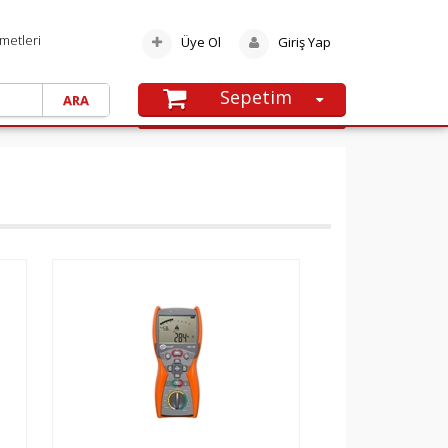
metleri
Üye Ol
Giriş Yap
Sepetim
SEPETE GIT
Alışveriş sepetinize henüz ürün
eklememişsiniz.