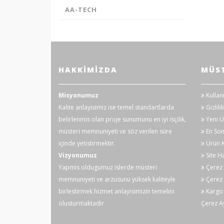
AA-TECH
HAKKIMIZDA
MÜST
Misyonumuz
Kullan
Kalite anlayisimiz ise temel standartlarda
Gizlilik
belirlenmis olan proje sunumunu en iyi isçilik,
Yeni Ü
müsteri memnuniyeti ve söz verilen süre
En Son
içinde yetistirmektir.
Ürün K
Vizyonumuz
Site Ha
Yapmis oldugumuz islerde müsteri
Çerez P
memnuniyeti ve arzusunu yüksek kaliteyle
Çerez 
birlestirmek hizmet anlayisimizin temelini
Kargo 
olusturmaktadir
Çerez Ay