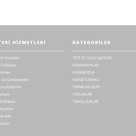
ERI HIZMETLERI
KATEGORILER
im Kosullari
TEST VE ÖLÇÜ ALETLERİ
 Politikasi
KAMPANYALAR
rünler
HAKKIMIZDA
 Görüntülenenler
HİZMETLERİMİZ
arsilastirma
TEKNİK BİLGİLER
ritasi
YORUMLAR
olitikası
TEMSİLCİLİKLER
Ayarları
& Iade
arları