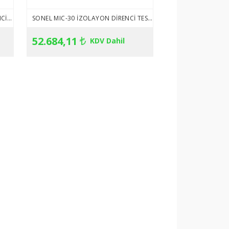
SONEL MIC-10K1 İZOLASYON DIRENCI TEST CIHAZI
SONEL MIC-30 İZOLAYON DIRENCI TEST CIHAZI
52.684,11
KDV Dahil