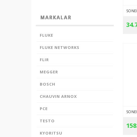
sistemine kayıtlıdır.
PayTR
internet alışverişlerinizde kredi
MARKALAR
kartı güvenliğini sağlamaktadır.
34.
FLUKE
FLUKE NETWORKS
FLIR
MEGGER
BOSCH
CHAUVIN ARNOX
PCE
TESTO
158
KYORITSU