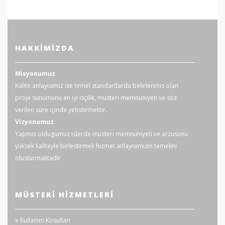
HAKKIMIZDA
Misyonumuz
Kalite anlayisimiz ise temel standartlarda belirlenmis olan
proje sunumunu en iyi isçilik, müsteri memnuniyeti ve söz
verilen süre içinde yetistirmektir.
Vizyonumuz
Yapmis oldugumuz islerde müsteri memnuniyeti ve arzusunu
yüksek kaliteyle birlestirmek hizmet anlayisimizin temelini
olusturmaktadir
MÜSTERI HIZMETLERI
Kullanim Kosullari