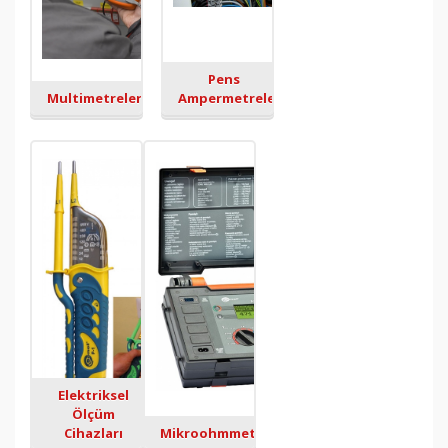
ETBİS
sistemine kayıtlıdır.
PayTR
internet alışverişlerinizde
kredi kartı güvenliğini
Pens
sağlamaktadır.
Multimetreler
Ampermetreler
Elektriksel
Ölçüm
Cihazları
Mikroohmmetreler