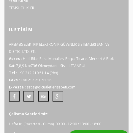
YORUMLAR
TEMSİLCİLİKLER
ILETISIM
AREMSIS ELEKTRIK ELEKTRONIK GÜVENLIK SISTEMLERI SAN. VE
DIS TIC. LTD. STI.
Adres :
Halil Rifat Pasa Mahallesi Perpa Ticaret Merkezi A Blok
Kat: 7,8,9 No:736 Okmeydani - Sisli - ISTANBUL
Tel :
+90 212 210 51 14 (Pbx)
Faks :
+90 212 210 51 16
E-Posta :
satis@olcualetlerisepeti.com
Çalisma Saatlerimiz:
Hafta içi (Pazartesi - Cuma): 09:00 - 12:00 / 13:00 - 18:00