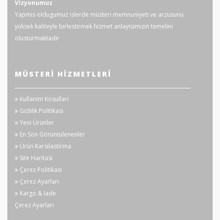
Vizyonumuz
Yapmis oldugumuz islerde müsteri memnuniyeti ve arzusunu
yüksek kaliteyle birlestirmek hizmet anlayisimizin temelini
olusturmaktadir
MÜSTERI HIZMETLERI
Kullanim Kosullari
Gizlilik Politikasi
Yeni Ürünler
En Son Görüntülenenler
Ürün Karsilastirma
Site Haritasi
Çerez Politikası
Çerez Ayarları
Kargo & Iade
Çerez Ayarları