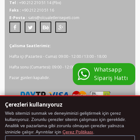
Tel :
+90 212 210 51 14 (Pbx)
Faks :
+90 212 210 51 16
E-Posta :
satis@olcualetlerisepeti.com
Çalisma Saatlerimiz:
Hafta içi (Pazartesi - Cuma): 09:00 - 12:00 / 13:00 - 18:00
Hafta sonu (Cumartesi): 09:00 - 12:00
Whatsapp
Sipariş Hattı
Pazar günleri kapalidir.
Tüm kredi karti bilgileriniz 2048 bit SSL Sertifikasi ile
Çerezleri kullanıyoruz
korunmaktadir.
Web sitemizi sunmak ve deneyiminizi geliştirmek için çerez
kullanıyoruz. Zorunlu çerezler sitenin çalışması için gereklidir.
Analitik ve pazarlama gibi zorunlu olmayan çerezler yalnızca
izninizle çalışır. Ayrıntılar için
Çerez Politikası
.