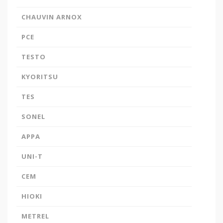
ETBİS
sistemine kayıtlıdır.
CHAUVIN ARNOX
PayTR
internet alışverişlerinizde
kredi kartı güvenliğini
PCE
sağlamaktadır.
TESTO
KYORITSU
TES
SONEL
APPA
UNI-T
CEM
HIOKI
METREL