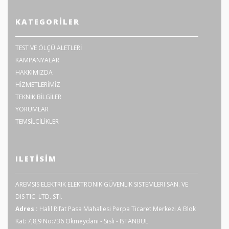
KATEGORILER
TEST VE ÖLÇÜ ALETLERİ
KAMPANYALAR
HAKKIMIZDA
HİZMETLERİMİZ
TEKNİK BİLGİLER
YORUMLAR
TEMSİLCİLİKLER
ILETISIM
AREMSIS ELEKTRIK ELEKTRONIK GÜVENLIK SISTEMLERI SAN. VE
DIS TIC. LTD. STI.
Adres :
Halil Rifat Pasa Mahallesi Perpa Ticaret Merkezi A Blok
Kat: 7,8,9 No:736 Okmeydani - Sisli - ISTANBUL