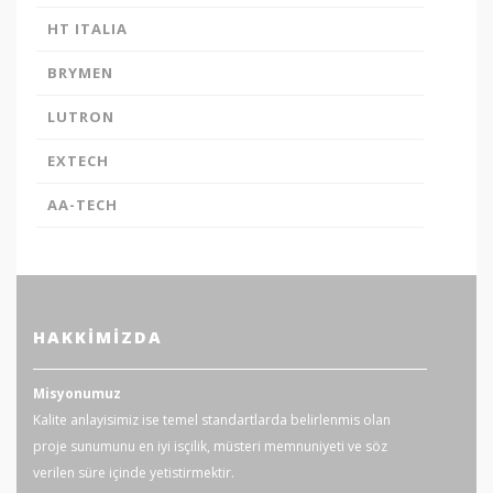
HT ITALIA
BRYMEN
LUTRON
EXTECH
AA-TECH
HAKKIMIZDA
Misyonumuz
Kalite anlayisimiz ise temel standartlarda belirlenmis olan
proje sunumunu en iyi isçilik, müsteri memnuniyeti ve söz
verilen süre içinde yetistirmektir.