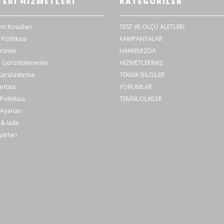
ERI HIZMETLERI
KATEGORILER
im Kosullari
TEST VE ÖLÇÜ ALETLERİ
 Politikasi
KAMPANYALAR
rünler
HAKKIMIZDA
 Görüntülenenler
HİZMETLERİMİZ
arsilastirma
TEKNİK BİLGİLER
ritasi
YORUMLAR
olitikası
TEMSİLCİLİKLER
Ayarları
& Iade
arları