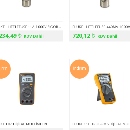
FLUKE - LITTLEFUSE 11A 1000V SIGORTA 803293
234,49
720,12
KDV Dahil
KDV Dahil
dirim
İndirim
KE 107 DIJITAL MULTIMETRE