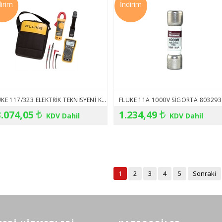
dirim
İndirim
FLUKE 117/323 ELEKTRIK TEKNISYENI KOMBO KIT
FLUKE 11A 1000V SIGORTA 803293
.074,05
1.234,49
KDV Dahil
KDV Dahil
1
2
3
4
5
Sonraki