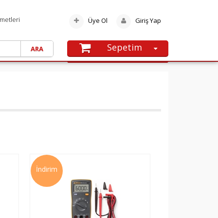
metleri
Üye Ol
Giriş Yap
Sepetim
SEPETE GIT
Alışveriş sepetinize henüz ürün
eklememişsiniz.
İndirim