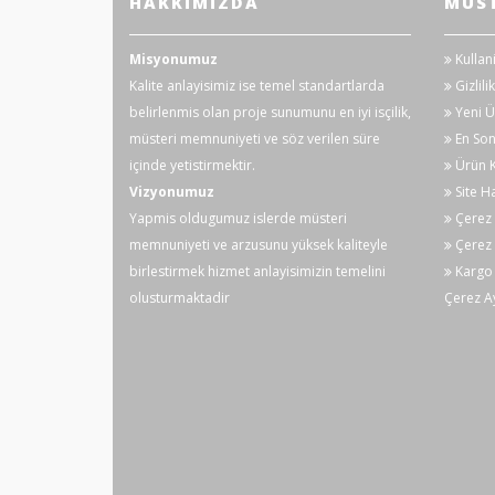
HAKKIMIZDA
MÜST
Misyonumuz
Kullan
Kalite anlayisimiz ise temel standartlarda
Gizlilik
belirlenmis olan proje sunumunu en iyi isçilik,
Yeni Ü
müsteri memnuniyeti ve söz verilen süre
En Son
içinde yetistirmektir.
Ürün K
Vizyonumuz
Site Ha
Yapmis oldugumuz islerde müsteri
Çerez P
memnuniyeti ve arzusunu yüksek kaliteyle
Çerez 
birlestirmek hizmet anlayisimizin temelini
Kargo 
olusturmaktadir
Çerez Ay