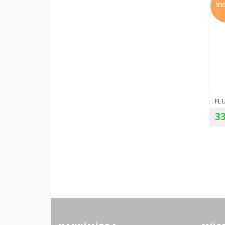
İn
33