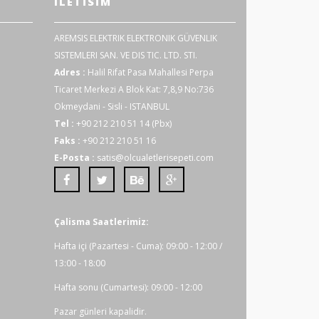
ILETISIM
AREMSIS ELEKTRIK ELEKTRONIK GÜVENLIK
SISTEMLERI SAN. VE DIS TIC. LTD. STI.
Adres :
Halil Rifat Pasa Mahallesi Perpa
Ticaret Merkezi A Blok Kat: 7,8,9 No:736
Okmeydani - Sisli - ISTANBUL
Tel :
+90 212 210 51 14 (Pbx)
Faks :
+90 212 210 51 16
E-Posta :
satis@olcualetlerisepeti.com
Çalisma Saatlerimiz:
Hafta içi (Pazartesi - Cuma): 09:00 - 12:00 /
13:00 - 18:00
Hafta sonu (Cumartesi): 09:00 - 12:00
Pazar günleri kapalidir.