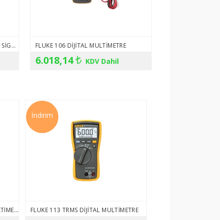
FLUKE - LITTLEFUSE 440MA 1000V SIGORTA 943121
FLUKE 106 DIJITAL MULTIMETRE
6.018,14
KDV Dahil
İndirim
FLUKE 110 TRUE-RMS DIJITAL MULTIMETRE
FLUKE 113 TRMS DIJITAL MULTIMETRE