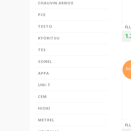
CHAUVIN ARNOX
sistemine kayıtlıdır.
PayTR
internet alışverişlerinizde kredi
PCE
kartı güvenliğini sağlamaktadır.
TESTO
1.
KYORITSU
TES
SONEL
İn
APPA
UNI-T
CEM
HIOKI
METREL
FLU