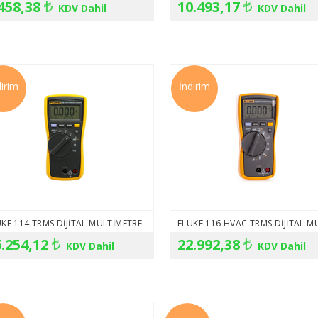
458,38
10.493,17
KDV Dahil
KDV Dahil
dirim
İndirim
UKE 114 TRMS DIJITAL MULTIMETRE
.254,12
22.992,38
KDV Dahil
KDV Dahil