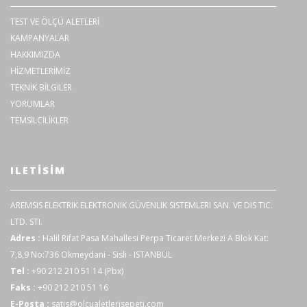
TEST VE ÖLÇÜ ALETLERİ
KAMPANYALAR
HAKKIMIZDA
HİZMETLERİMİZ
TEKNİK BİLGİLER
YORUMLAR
TEMSİLCİLİKLER
ILETISIM
AREMSIS ELEKTRIK ELEKTRONIK GÜVENLIK SISTEMLERI SAN. VE DIS TIC.
LTD. STI.
Adres :
Halil Rifat Pasa Mahallesi Perpa Ticaret Merkezi A Blok Kat:
7,8,9 No:736 Okmeydani - Sisli - ISTANBUL
Tel :
+90 212 210 51 14 (Pbx)
Faks :
+90 212 210 51 16
E-Posta :
satis@olcualetlerisepeti.com