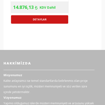
Modele şunlar dahildir;
14.876,13
KDV Dahil
18-inch iFlex™ esnek akım probu,
Fluke
Kullanma kartı,
376 FC
Güvenli kullanım talimatı,
Yumuşak taşıma çantası,
TL75 test iletkeni seti,
Manyetik askı aparatı,
2 adet AA Alkaline pil.
HAKKIMIZDA
Misyonumuz
Kalite anlayisimiz ise temel standartlarda belirlenmis olan proje
sunumunu en iyi isçilik, müsteri memnuniyeti ve söz verilen süre
içinde yetistirmektir.
Vizyonumuz
Yapmis oldugumuz islerde müsteri memnuniyeti ve arzusunu yüksek