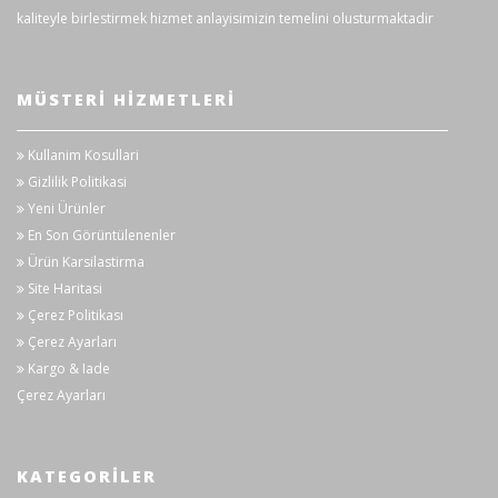
kaliteyle birlestirmek hizmet anlayisimizin temelini olusturmaktadir
MÜSTERI HIZMETLERI
Kullanim Kosullari
Gizlilik Politikasi
Yeni Ürünler
En Son Görüntülenenler
Ürün Karsilastirma
Site Haritasi
Çerez Politikası
Çerez Ayarları
Kargo & Iade
Çerez Ayarları
KATEGORILER