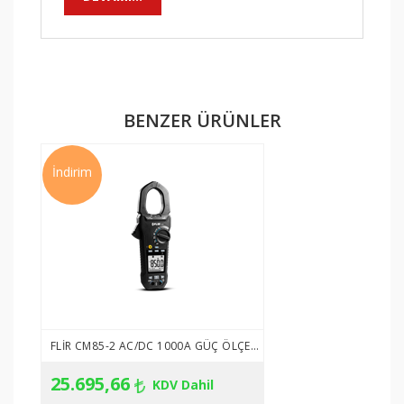
•
500 Hz frekans ölçümü
•
60-k Ω direnç ölçümü
•
Min/Maks/Ort ve kalkış kaydı
•
500 mV DC ölçüm aralığı
•
1000 μF kapasitans ölçümü
BENZER ÜRÜNLER
•
Wireless iletişim kurma
•
CAT IV 600 V, CAT III 1000 V güvenlik sınıfı
İndirim
Güvenlik Sınıfı
EN/IEC 61010-1:2001; 1000V CAT III, 600V CAT IV
PENS AMPERMETRE KARŞILAŞTIRMA TABLOSU:
Teknik
FLUKE
FLUKE
FLUKE
FLUKE
Özellikler
376 FC
375
374
373
iFlex™ esnek akım
FLIR CM85-2 AC/DC 1000A GÜÇ ÖLÇEN PENSAMPERMETRE
Standard
Opsiyonel
Opsiyonel
-
probu 2500 A AC
25.695,66
KDV Dahil
Aralık
999,9 A
600,0 A
600,0 A
600,0 A