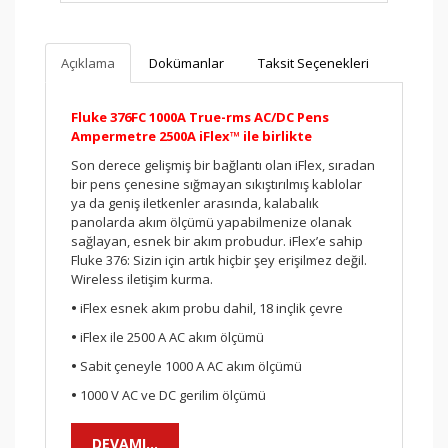
Açıklama
Dokümanlar
Taksit Seçenekleri
Fluke 376FC 1000A True-rms AC/DC Pens
Ampermetre 2500A iFlex™ ile birlikte
Son derece gelişmiş bir bağlantı olan iFlex, sıradan
bir pens çenesine sığmayan sıkıştırılmış kablolar
ya da geniş iletkenler arasında, kalabalık
panolarda akım ölçümü yapabilmenize olanak
sağlayan, esnek bir akım probudur. iFlex’e sahip
Fluke 376: Sizin için artık hiçbir şey erişilmez değil.
Wireless iletişim kurma.
•
iFlex esnek akım probu dahil, 18 inçlik çevre
•
iFlex ile 2500 A AC akım ölçümü
•
Sabit çeneyle 1000 A AC akım ölçümü
•
1000 V AC ve DC gerilim ölçümü
•
True-rms AC gerilimi ve akımı
DEVAMI...