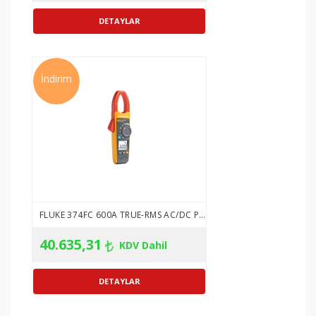
AC akım
(çene)
% 2 ± 5
% 2 ± 5
% 2 ± 5
% 2 ± 5
Hassaslık
basamak
basamak
basamak
basama
Aralık
2500,0 A
2500,0 A
2500,0 A
-
İndirim
AC akımı
(iFlex™)
% 3 ± 5
% 3 ± 5
% 3 ± 5
Hassaslık
-
basamak
basamak
basamak
Aralık
999,9 A
600,0 A
600,0 A
-
DC akım
% 2 ± 5
% 2 ± 5
% 2 ± 5
Hassaslık
-
basamak
basamak
basamak
Aralık
1000,0 V
600,0 V
600,0 V
600,0 V
FLUKE 374FC 600A TRUE-RMS AC/DC PENS AMPERMETRE
AC gerilimi
% 1 ± 5
% 1,5 ± 5
% 1,5 ± 5
% 1 ± 5
Hassaslık
40.635,31
KDV Dahil
basamak
basamak
basamak
basama
Aralık
1000,0 V
600,0 V
600,0 V
600,0 V
DC gerilimi
% 1 ± 5
% 1 ± 5
% 1 ± 5
% 1 ± 5
Hassaslık