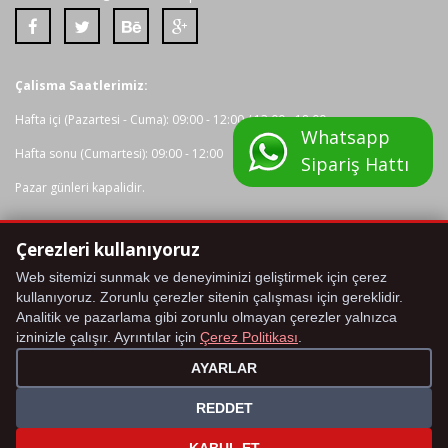
Çalisma Saatlerimiz:
Hafta içi (Pazartesi - Cuma): 09:00 - 12:00 / 13:00 - 18:00
Whatsapp
Hafta sonu (Cumartesi): 09:00 - 12:00
Sipariş Hattı
Pazar günleri kapalidir.
Çerezleri kullanıyoruz
Tüm kredi karti bilgileriniz 2048 bit SSL Sertifikasi ile korunmaktadir.
Web sitemizi sunmak ve deneyiminizi geliştirmek için çerez
kullanıyoruz. Zorunlu çerezler sitenin çalışması için gereklidir.
Analitik ve pazarlama gibi zorunlu olmayan çerezler yalnızca
izninizle çalışır. Ayrıntılar için
Çerez Politikası
.
AYARLAR
REDDET