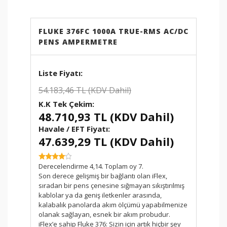
ETBİS
sistemine kayıtlıdır.
PayTR
internet alışverişlerinizde
FLUKE 376FC 1000A TRUE-RMS AC/DC
kredi kartı güvenliğini
PENS AMPERMETRE
sağlamaktadır.
54.183,46 TL (KDV Dahil)
48.710,93 TL (KDV Dahil)
Havale / EFT Fiyatı:
47.639,29 TL (KDV Dahil)
SKU:
Derecelendirme 4,14. Toplam oy 7.
Son derece gelişmiş bir bağlantı olan iFlex,
sıradan bir pens çenesine sığmayan sıkıştırılmış
kablolar ya da geniş iletkenler arasında,
kalabalık panolarda akım ölçümü yapabilmenize
olanak sağlayan, esnek bir akım probudur.
iFlex’e sahip Fluke 376: Sizin için artık hiçbir şey