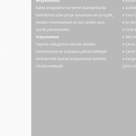
Misyonumuz
Kullan
Kalite anlayisimiz ise temel standartlarda
Gizlili
belirlenmis olan proje sunumunu en iyi isçilik,
Yeni Ü
müsteri memnuniyeti ve söz verilen süre
En Son
içinde yetistirmektir.
Ürün K
Vizyonumuz
Site H
Yapmis oldugumuz islerde müsteri
Çerez 
memnuniyeti ve arzusunu yüksek kaliteyle
Çerez 
birlestirmek hizmet anlayisimizin temelini
Kargo
olusturmaktadir
Çerez A