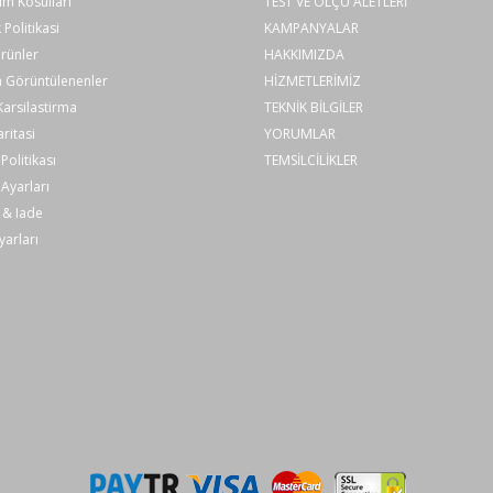
im Kosullari
TEST VE ÖLÇÜ ALETLERİ
k Politikasi
KAMPANYALAR
rünler
HAKKIMIZDA
 Görüntülenenler
HİZMETLERİMİZ
arsilastirma
TEKNİK BİLGİLER
aritasi
YORUMLAR
Politikası
TEMSİLCİLİKLER
Ayarları
 & Iade
yarları