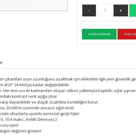
ri
 çıkartılan ucun uzunluğunu azaltmak için elektrikle ilgili yeni güvenlik gerek
4/25” (4 mm)'ye kadar değiştirilebilir.
r test ucu iki katmandan oluşan silikon yalıtımıyla kaplıdır; uçlar yıpran
ımdaki kontrast renk açığa çıkar
a karşı dayanıklıdır ve düşük sıcaklıkta esnekliğini korur.
, 30.000'in üzerinde arızasız eğim testi.
n tüm cihazlarla uyumlu evrensel girişli fişler
 V, 10 A maks., Kirlilik Derecesi 2
 ucu içerir
tegori değerini gösterir