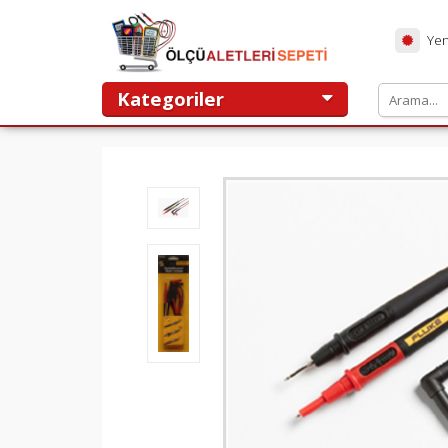
Yen
Kategoriler
ANASAYFA
TEST VE ÖLÇÜ ALETLERİ
KAMPANYALAR
HAKKIMIZDA
HİZMETLERİMİZ
YORUMLAR
TEMSİLCİLİKLER
MARKALAR
İLETIŞIM
Ölçüaletlerisepeti.com alışveriş sitesi
T.C. TİCARET BAKANLIĞI ETBİS