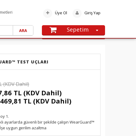
metleri
Üye Ol
Giriş Yap
Sepetim
SEPETE GIT
Alışveriş sepetinize henüz ürün
eklememişsiniz.
UARD™ TEST UÇLARI
L (KDV Dahil)
7,86 TL (KDV Dahil)
.469,81 TL (KDV Dahil)
oy 1.
klı ayarlarda güvenli bir şekilde çalışın WearGuard™
 İşe uygun gerilim azaltma