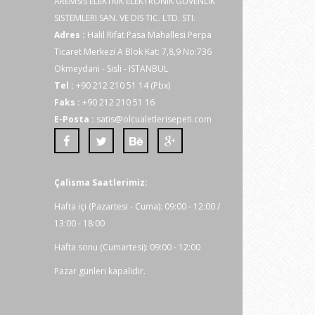
AREMSIS ELEKTRIK ELEKTRONIK GÜVENLIK
SISTEMLERI SAN. VE DIS TIC. LTD. STI.
Adres :
Halil Rifat Pasa Mahallesi Perpa
Ticaret Merkezi A Blok Kat: 7,8,9 No:736
Okmeydani - Sisli - ISTANBUL
Tel :
+90 212 210 51 14 (Pbx)
Faks :
+90 212 210 51 16
E-Posta :
satis@olcualetlerisepeti.com
Çalisma Saatlerimiz:
Hafta içi (Pazartesi - Cuma): 09:00 - 12:00 /
13:00 - 18:00
Hafta sonu (Cumartesi): 09:00 - 12:00
Pazar günleri kapalidir.