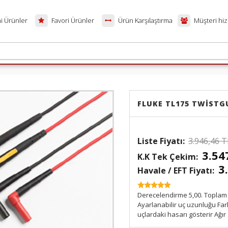
i Ürünler
Favori Ürünler
Ürün Karşılaştırma
Müşteri hiz
FLUKE TL175 TWISTG
3.946,46 T
3.54
3
Havale / EFT Fiyatı:
SKU:
Derecelendirme 5,00. Toplam 
Ayarlanabilir uç uzunluğu Far
uçlardaki hasarı gösterir Ağır