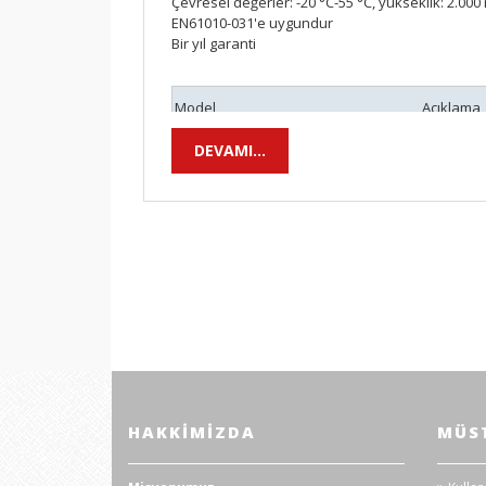
Çevresel değerler: -20 °C-55 °C, yükseklik: 2.000
EN61010-031'e uygundur
Bir yıl garanti
Model
Açıklama
DEVAMI...
TL175
TL1
HAKKIMIZDA
MÜST