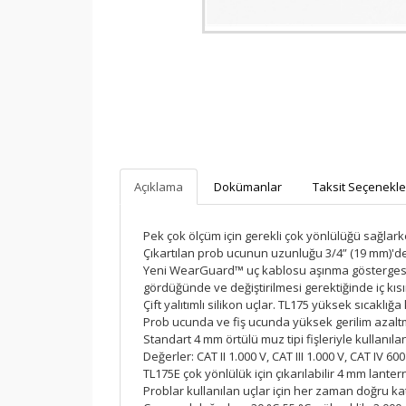
sistemine kayıtlıdır.
PayTR
internet alışverişlerinizde kredi
kartı güvenliğini sağlamaktadır.
Açıklama
Dokümanlar
Taksit Seçenekle
Pek çok ölçüm için gerekli çok yönlülüğü sağlarken
Çıkartılan prob ucunun uzunluğu 3/4” (19 mm)'den 
Yeni WearGuard™ uç kablosu aşınma göstergesi. He
gördüğünde ve değiştirilmesi gerektiğinde iç kıs
Çift yalıtımlı silikon uçlar. TL175 yüksek sıcaklığ
Prob ucunda ve fiş ucunda yüksek gerilim azaltma
Standart 4 mm örtülü muz tipi fişleriyle kullanıla
Değerler: CAT II 1.000 V, CAT III 1.000 V, CAT IV 600
TL175E çok yönlülük için çıkarılabilir 4 mm lantern
Problar kullanılan uçlar için her zaman doğru ka