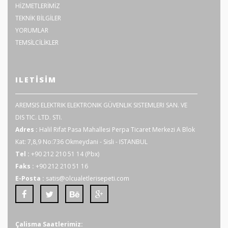
HİZMETLERİMİZ
TEKNİK BİLGİLER
YORUMLAR
TEMSİLCİLİKLER
ILETISIM
AREMSIS ELEKTRIK ELEKTRONIK GÜVENLIK SISTEMLERI SAN. VE
DIS TIC. LTD. STI.
Adres :
Halil Rifat Pasa Mahallesi Perpa Ticaret Merkezi A Blok
Kat: 7,8,9 No:736 Okmeydani - Sisli - ISTANBUL
Tel :
+90 212 210 51 14 (Pbx)
Faks :
+90 212 210 51 16
E-Posta :
satis@olcualetlerisepeti.com
Çalisma Saatlerimiz: