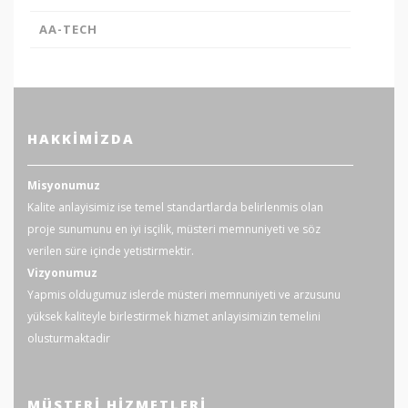
AA-TECH
HAKKIMIZDA
Misyonumuz
Kalite anlayisimiz ise temel standartlarda belirlenmis olan
proje sunumunu en iyi isçilik, müsteri memnuniyeti ve söz
verilen süre içinde yetistirmektir.
Vizyonumuz
Yapmis oldugumuz islerde müsteri memnuniyeti ve arzusunu
yüksek kaliteyle birlestirmek hizmet anlayisimizin temelini
olusturmaktadir
MÜSTERI HIZMETLERI