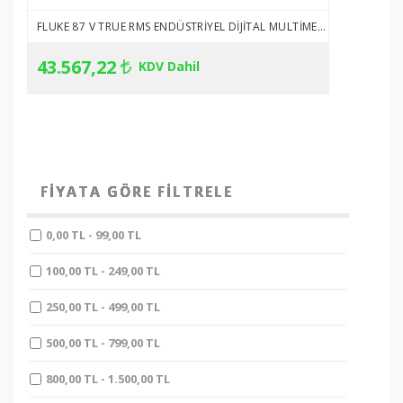
ETBİS
sistemine kayıtlıdır.
FLUKE 87 V TRUE RMS ENDÜSTRIYEL DIJITAL MULTIMETRE
PayTR
internet alışverişlerinizde
kredi kartı güvenliğini
43.567,22
KDV Dahil
sağlamaktadır.
FIYATA GÖRE FILTRELE
0,00 TL
-
99,00 TL
100,00 TL
-
249,00 TL
250,00 TL
-
499,00 TL
500,00 TL
-
799,00 TL
800,00 TL
-
1.500,00 TL