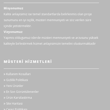
Misyonumuz
Kalite anlayisimiz ise temel standartlarda belirlenmis olan proje
sunumunu en iyi isçilik, müsteri memnuniyeti ve söz verilen süre
içinde yetistirmektir.
Vizyonumuz
Yapmis oldugumuz islerde müsteri memnuniyeti ve arzusunu yüksek
kaliteyle birlestirmek hizmet anlayisimizin temelini olusturmaktadir
MÜSTERI HIZMETLERI
Kullanim Kosullari
Gizlilik Politikasi
Yeni Ürünler
En Son Görüntülenenler
Ürün Karsilastirma
Site Haritasi
Çerez Politikası