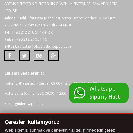
AREMSIS ELEKTRIK ELEKTRONIK GÜVENLIK SISTEMLERI SAN. VE DIS TIC.
LTD. STI.
Adres :
Halil Rifat Pasa Mahallesi Perpa Ticaret Merkezi A Blok Kat:
7,8,9 No:736 Okmeydani - Sisli - ISTANBUL
Tel :
+90 212 210 51 14 (Pbx)
Faks :
+90 212 210 51 16
E-Posta :
satis@olcualetlerisepeti.com
Çalisma Saatlerimiz:
Hafta içi (Pazartesi - Cuma): 09:00 - 12:00 / 13:00 - 18:00
Whatsapp
Hafta sonu (Cumartesi): 09:00 - 12:00
Sipariş Hattı
Pazar günleri kapalidir.
Çerezleri kullanıyoruz
Tüm kredi karti bilgileriniz 2048 bit SSL Sertifikasi ile korunmaktadir.
Web sitemizi sunmak ve deneyiminizi geliştirmek için çerez