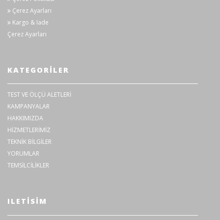
Çerez Ayarları
Kargo & Iade
Çerez Ayarları
KATEGORILER
TEST VE ÖLÇÜ ALETLERİ
KAMPANYALAR
HAKKIMIZDA
HİZMETLERİMİZ
TEKNİK BİLGİLER
YORUMLAR
TEMSİLCİLİKLER
ILETISIM