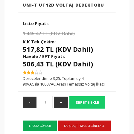
UNI-T UT12D VOLTAJ DEDEKTÖRÜ
ETBİS
sistemine kayıtlıdır.
PayTR
internet alışverişlerinizde
kredi kartı güvenliğini
sağlamaktadır.
1.446,42 TL (KDV Dahil)
517,82 TL (KDV Dahil)
Havale / EFT Fiyatı:
506,43 TL (KDV Dahil)
SKU:
Derecelendirme 3,25. Toplam oy 4.
90VAC ila 1000VAC Arası Temassız Voltaj İkazı