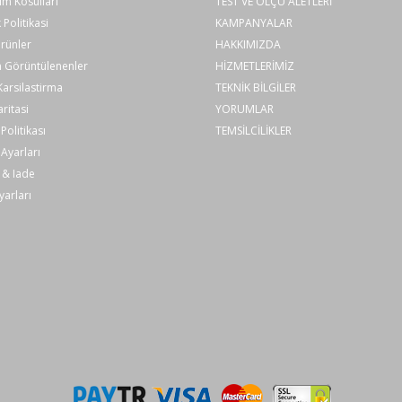
im Kosullari
TEST VE ÖLÇÜ ALETLERİ
k Politikasi
KAMPANYALAR
rünler
HAKKIMIZDA
 Görüntülenenler
HİZMETLERİMİZ
arsilastirma
TEKNİK BİLGİLER
aritasi
YORUMLAR
Politikası
TEMSİLCİLİKLER
Ayarları
 & Iade
yarları
UT511-1.5V Pil (R14) x 8
123 mm x 58 mm
Gri