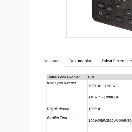
sistemine kayıtlıdır.
PayTR
internet alışverişlerinizde kredi
kartı güvenliğini sağlamaktadır.
Açıklama
Dokümanlar
Taksit Seçenekle
Temel Fonksiyonlar
Dizi
İzolasyon Direnci
500k
W
~ 10G
W
1M
W
* ~ 1000G
W
Düşük direnç
1000
W
Gerilim Test
100V/250V/500V/1000V10