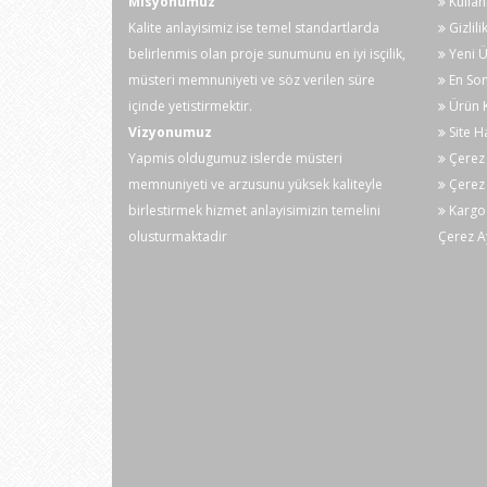
Misyonumuz
Kullan
Kalite anlayisimiz ise temel standartlarda
Gizlili
Pil Ekran
belirlenmis olan proje sunumunu en iyi isçilik,
Yeni Ü
Ekran Arkadan
müsteri memnuniyeti ve söz verilen süre
En Son
EL
ışıklandırma
içinde yetistirmektir.
Ürün K
Menzil ve Yüksek
Vizyonumuz
Site H
Aşırı Voltaj Uyarı
Yapmis oldugumuz islerde müsteri
Çerez 
memnuniyeti ve arzusunu yüksek kaliteyle
Çerez 
USB
birlestirmek hizmet anlayisimizin temelini
Kargo
olusturmaktadir
Çerez A
9999
Max. Analog Bar
Grafikgörüntüler
Güç
LCD Boyutu
Ürün Rengi