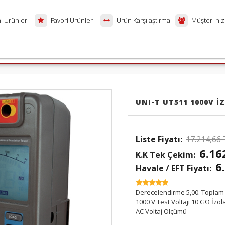
i Ürünler
Favori Ürünler
Ürün Karşılaştırma
Müşteri hiz
UNI-T UT511 1000V İ
17.214,66 
6.16
6
Havale / EFT Fiyatı:
SKU:
Derecelendirme 5,00. Toplam 
1000 V Test Voltajı 10 GΩ İzo
AC Voltaj Ölçümü