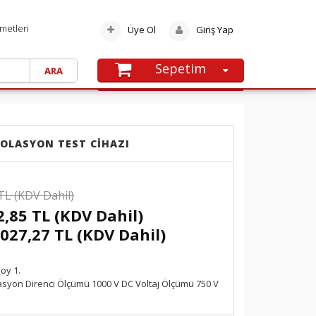
metleri
Üye Ol
Giriş Yap
Sepetim
SEPETE GIT
Alışveriş sepetinize henüz ürün
eklememişsiniz.
ZOLASYON TEST CIHAZI
TL (KDV Dahil)
2,85 TL (KDV Dahil)
.027,27 TL (KDV Dahil)
oy 1.
lasyon Direnci Ölçümü 1000 V DC Voltaj Ölçümü 750 V