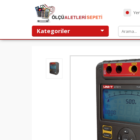
Yen
Kategoriler
ANASAYFA
TEST VE ÖLÇÜ ALETLERİ
KAMPANYALAR
HAKKIMIZDA
HİZMETLERİMİZ
YORUMLAR
TEMSİLCİLİKLER
MARKALAR
İLETIŞIM
Ölçüaletlerisepeti.com alışveriş sitesi
T.C. TİCARET BAKANLIĞI ETBİS