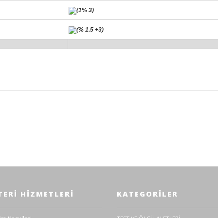
(1% 3)
(% 1.5 +3)
<2mA
18
ERI HIZMETLERI
KATEGORILER