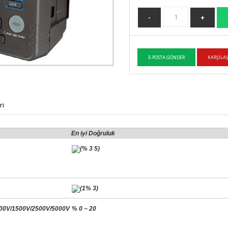
ri
En iyi Doğruluk
(% 3 5)
(1% 3)
00V/1500V/2500V/5000V
% 0 ~ 20