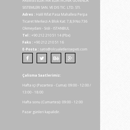
AREMSIS ELEKTRIK ELEKTRONIK GÜVENLIK
SISTEMLERI SAN. VE DIS TIC. LTD. STI.
Adres :
Halil Rifat Pasa Mahallesi Perpa
Ticaret Merkezi A Blok Kat: 7,8,9 No:736
Okmeydani - Sisli - ISTANBUL
Tel :
+90 212 210 51 14 (Pbx)
Faks :
+90 212 210 51 16
E-Posta :
satis@olcualetlerisepeti.com
Çalisma Saatlerimiz:
Hafta içi (Pazartesi - Cuma): 09:00 - 12:00 /
13:00 - 18:00
Hafta sonu (Cumartesi): 09:00 - 12:00
Pazar günleri kapalidir.