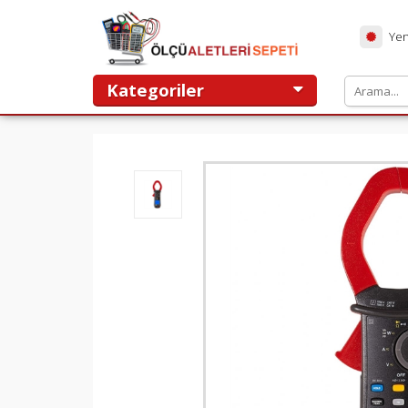
Yen
Kategoriler
ANASAYFA
TEST VE ÖLÇÜ ALETLERİ
KAMPANYALAR
HAKKIMIZDA
HİZMETLERİMİZ
YORUMLAR
TEMSİLCİLİKLER
MARKALAR
İLETIŞIM
Ölçüaletlerisepeti.com alışveriş sitesi
T.C. TİCARET BAKANLIĞI ETBİS