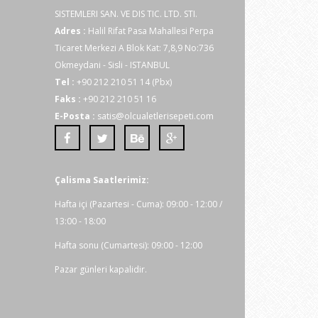
SISTEMLERI SAN. VE DIS TIC. LTD. STI.
Adres :
Halil Rifat Pasa Mahallesi Perpa
Ticaret Merkezi A Blok Kat: 7,8,9 No:736
Okmeydani - Sisli - ISTANBUL
Tel :
+90 212 210 51 14 (Pbx)
Faks :
+90 212 210 51 16
E-Posta :
satis@olcualetlerisepeti.com
Çalisma Saatlerimiz:
Hafta içi (Pazartesi - Cuma): 09:00 - 12:00 /
13:00 - 18:00
Hafta sonu (Cumartesi): 09:00 - 12:00
Pazar günleri kapalidir.