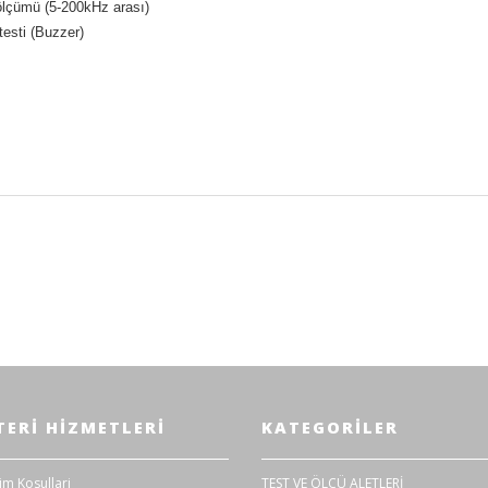
ölçümü (5-200kHz arası)
testi (Buzzer)
 (diferansiyel) (ΔX/X) ölçümleri
ERI HIZMETLERI
KATEGORILER
im Kosullari
TEST VE ÖLÇÜ ALETLERİ