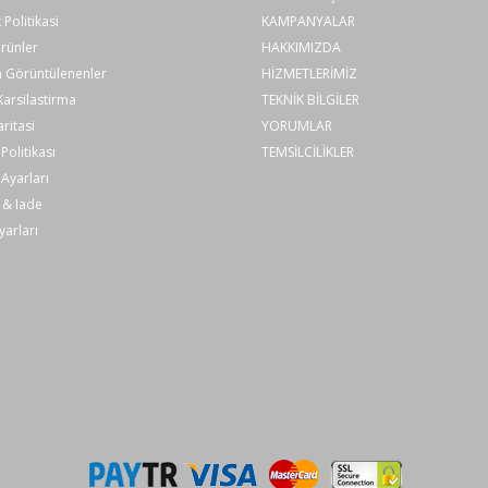
k Politikasi
KAMPANYALAR
rünler
HAKKIMIZDA
 Görüntülenenler
HİZMETLERİMİZ
arsilastirma
TEKNİK BİLGİLER
aritasi
YORUMLAR
Politikası
TEMSİLCİLİKLER
Ayarları
 & Iade
yarları