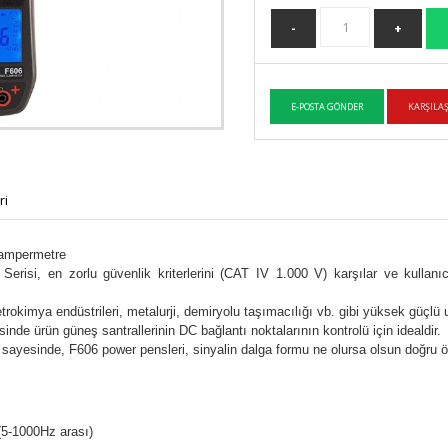
ri
 ampermetre
Serisi, en zorlu güvenlik kriterlerini (CAT IV 1.000 V) karşılar ve kullanı
etrokimya endüstrileri, metalurji, demiryolu taşımacılığı vb. gibi yüksek güçlü u
nde ürün güneş santrallerinin DC bağlantı noktalarının kontrolü için idealdir.
r sayesinde, F606 power pensleri, sinyalin dalga formu ne olursa olsun doğru ö
(5-1000Hz arası)