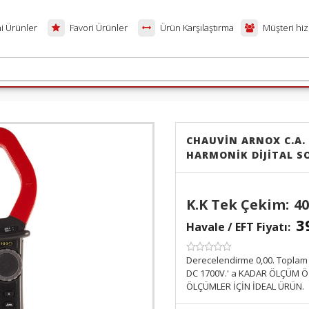
i Ürünler
Favori Ürünler
Ürün Karşılaştırma
Müşteri hiz
CHAUVİN ARNOX C.A. 
HARMONİK DİJİTAL 
K.K Tek Çekim:
40
3
Havale / EFT Fiyatı:
SKU:
Derecelendirme 0,00. Toplam 
DC 1700V.' a KADAR ÖLÇÜM Ö
ÖLÇÜMLER İÇİN İDEAL ÜRÜN.