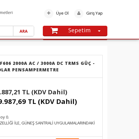
metleri
Üye Ol
Giriş Yap
Sepetim
SEPETE GIT
Alışveriş sepetinize henüz ürün
eklememişsiniz.
F606 2000A AC / 3000A DC TRMS GÜÇ -
SOLAR PENSAMPERMETRE
.887,21 TL (KDV Dahil)
9.987,69 TL (KDV Dahil)
oy 0.
ZELLİĞİ İLE, GÜNEŞ SANTRALİ UYGULAMALARINDAKİ