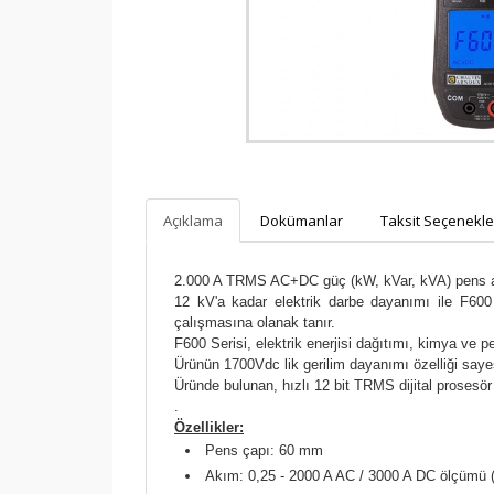
sistemine kayıtlıdır.
PayTR
internet alışverişlerinizde kredi
kartı güvenliğini sağlamaktadır.
Açıklama
Dokümanlar
Taksit Seçenekle
2.000 A TRMS AC+DC güç (kW, kVar, kVA) pens
12 kV'a kadar elektrik darbe dayanımı ile F600 
çalışmasına olanak tanır.
F600 Serisi, elektrik enerjisi dağıtımı, kimya ve p
Ürünün 1700Vdc lik gerilim dayanımı özelliği sayesi
Üründe bulunan, hızlı 12 bit TRMS dijital prosesö
.
Özellikler:
Pens çapı: 60 mm
Akım: 0,25 - 2000 A AC / 3000 A DC ölçümü 