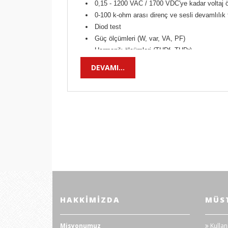
0,15 - 1200 VAC / 1700 VDC'ye kadar voltaj 
0-100 k-ohm arası direnç ve sesli devamlılık 
Diod test
Güç ölçümleri (W, var, VA, PF)
Harmonik ölçümleri (THDf, THDr)
"2-telli yöntemi" ile faz sırası ölçümü
DEVAMI...
Otomatik AC/DC algılama
TrueInrush fonksiyonu ile darbe akım ölçümü
Min, MAX, Tepe+, Tepe- yakalama
Ayarlanan değerden BAĞIL (ΔX) sapma ve dark
Arkadan aydınlatmalı Geniş LCD ekran
Otomatik kapanma özelliği
CAT IV 1.000 V / CAT III 1.500 V
IP54 koruma derecesi
Besleme=4x1,5V AA pil ile
Boyutlar= 111x296x41 mm
Ağırlık=640 gr.
HAKKIMIZDA
MÜST
Ürün ile birlikte teslim edilenler
2 adet ölçüm kablosu
2 adet sivri uçlu banana prob
Misyonumuz
Kullan