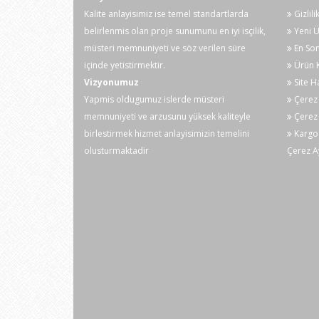
1 adet krokodil
Kalite anlayisimiz ise temel standartlarda
Gizlili
1 adet taşıma çantası
belirlenmis olan proje sunumunu en iyi isçilik,
Yeni Ü
4 adet AA pil
müsteri memnuniyeti ve söz verilen süre
En Son
içinde yetistirmektir.
Ürün K
Vizyonumuz
Site H
Yapmis oldugumuz islerde müsteri
Çerez 
memnuniyeti ve arzusunu yüksek kaliteyle
Çerez 
birlestirmek hizmet anlayisimizin temelini
Kargo
olusturmaktadir
Çerez A