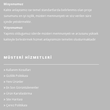
Teslimat İçeriği:
Misyonumuz
Kalite anlayisimiz ise temel standartlarda belirlenmis olan proje
Testo 550s dijital 2 yollu manifold,
sunumunu en iyi isçilik, müsteri memnuniyeti ve söz verilen süre
piller (4 x AA) ve kalibrasyon
içinde yetistirmektir.
protokolü dahil
Vizyonumuz
2 x testo 115i kablosuz Bluetooth
Yapmis oldugumuz islerde müsteri memnuniyeti ve arzusunu yüksek
kelepçe termometre
kaliteyle birlestirmek hizmet anlayisimizin temelini olusturmaktadir
3 hortumlu hortum doldurma seti
Taşıma çantası
MÜSTERI HIZMETLERI
testo Smart Uygulaması (ücretsiz
indirme)
Kullanim Kosullari
Kullanım kılavuzu
Gizlilik Politikasi
Yeni Ürünler
Genel teknik bilgi
En Son Görüntülenenler
Ürün Karsilastirma
Ağırlık
826 g
Site Haritasi
Çerez Politikası
Boyutlar
210 x 121 x 60 mm (UxGxY)