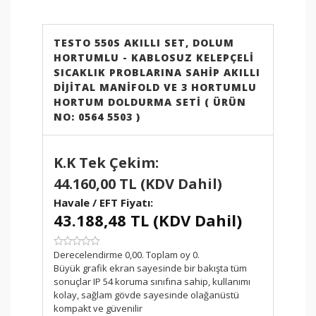
ETBİS
sistemine kayıtlıdır.
PayTR
internet alışverişlerinizde
TESTO 550S AKILLI SET, DOLUM
kredi kartı güvenliğini
HORTUMLU - KABLOSUZ KELEPÇELI
sağlamaktadır.
SICAKLIK PROBLARINA SAHIP AKILLI
DIJITAL MANIFOLD VE 3 HORTUMLU
HORTUM DOLDURMA SETI ( ÜRÜN
NO: 0564 5503 )
K.K Tek Çekim:
44.160,00 TL (KDV Dahil)
Havale / EFT Fiyatı:
43.188,48 TL (KDV Dahil)
SKU:
Derecelendirme 0,00. Toplam oy 0.
Büyük grafik ekran sayesinde bir bakışta tüm
sonuçlar IP 54 koruma sınıfına sahip, kullanımı
kolay, sağlam gövde sayesinde olağanüstü
kompakt ve güvenilir