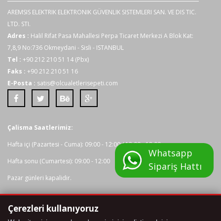
AREMSIS ELEKTRIK ELEKTRONIK GÜVENLIK SISTEMLERI SAN. VE DIS TIC.
LTD. STI.
Adres :
Halil Rifat Pasa Mahallesi Perpa Ticaret Merkezi A Blok Kat:
7,8,9 No:736 Okmeydani - Sisli - ISTANBUL
Tel :
+90 212 210 51 14 (Pbx)
Faks :
+90 212 210 51 16
E-Posta :
satis@olcualetlerisepeti.com
Çalisma Saatlerimiz:
Hafta içi (Pazartesi - Cuma): 09:00 - 12:00 / 13:00 - 18:00
Whatsapp
Hafta sonu (Cumartesi): 09:00 - 12:00
Sipariş Hattı
Pazar günleri kapalidir.
Çerezleri kullanıyoruz
Tüm kredi karti bilgileriniz 2048 bit SSL Sertifikasi ile korunmaktadir.