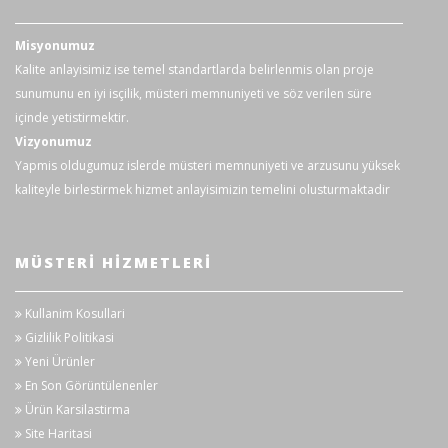
Displayde Veri Tutma
8 saniye
(s)
Misyonumuz
Veri Tutma
√
Kalite anlayisimiz ise temel standartlarda belirlenmis olan proje
sunumunu en iyi isçilik, müsteri memnuniyeti ve söz verilen süre
Otomatik Kapanma
√
içinde yetistirmektir.
Vizyonumuz
Düşük Pil Uyarısı
√
Yapmis oldugumuz islerde müsteri memnuniyeti ve arzusunu yüksek
MAX Konum
√
kaliteyle birlestirmek hizmet anlayisimizin temelini olusturmaktadir
MIN Konum
√
MÜSTERI HIZMETLERI
Yüksek Sıcaklık Alarmı
√
Düşük Sıcaklık Alarmı
√
Kullanim Kosullari
Gizlilik Politikasi
Arka Ekran Aydınlatma
√
Yeni Ürünler
En Son Görüntülenenler
Genel Özellikler
Ürün Karsilastirma
Güç
9V Pil (6F22)
Site Haritasi