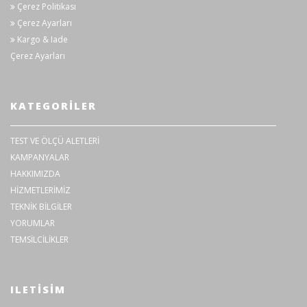
Çerez Politikası
Ekran Boyutları
22mm x 22mm
Çerez Ayarları
Kargo & Iade
Net Ağırlık
185g
Çerez Ayarları
Ebatlar
153mm x 108mm x 40mm
KATEGORILER
TEST VE ÖLÇÜ ALETLERİ
KAMPANYALAR
HAKKIMIZDA
HİZMETLERİMİZ
TEKNİK BİLGİLER
YORUMLAR
TEMSİLCİLİKLER
ILETISIM