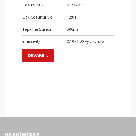
Çözünürlük
0.1°C/0.1°F
Otik Çözünürlük
12:01
Tepkime Süresi
500ms
Emissivity
0.10~1.00 Ayarlanabilir
Laser Tipi
Class 2
DEVAMI...
Laser Gücü
＜1mW
Laser Dalga Boyu
630nm ～670nm
Spektral Aralık
8μm～14μm
Özellikler
°C/°F Seçme
√
Laser Seçme
√
HAKKIMIZDA