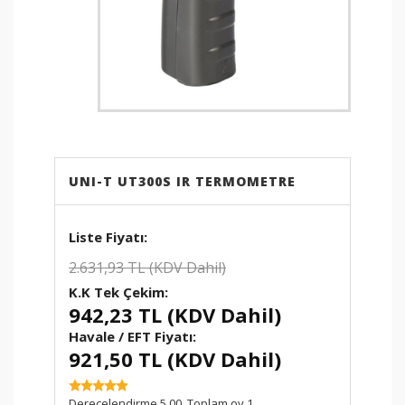
ETBİS
sistemine kayıtlıdır.
PayTR
internet alışverişlerinizde
kredi kartı güvenliğini
sağlamaktadır.
UNI-T UT300S IR TERMOMETRE
2.631,93 TL (KDV Dahil)
942,23 TL (KDV Dahil)
Havale / EFT Fiyatı:
921,50 TL (KDV Dahil)
SKU:
Derecelendirme 5,00. Toplam oy 1.