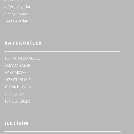
Sıcaklık
-50°C~+300°C (8216 sıcaklık probu
Çerez Ayarları
(Opsiyonel)
kullanarak)
Kargo & Iade
Çerez Ayarları
İletken
Ø33mm
Boyutu
KATEGORILER
Direnme
5 saniye için 6880V AC
Voltajı
TEST VE ÖLÇÜ ALETLERİ
Güvenlik
IEC61010-1 CAT.IV 600V, IEC61010-
KAMPANYALAR
Standartları
031, IEC61010-2-032, IEC61326
HAKKIMIZDA
HİZMETLERİMİZ
Güç Kaynağı
R03 (1.5V)(AAA) x 2
TEKNİK BİLGİLER
Boyutlar
243(L) x 77(W) x 36 (D) mm
YORUMLAR
TEMSİLCİLİKLER
Ağırlık
300g
7066Test Kablosu, R03 x2, 9094
ILETISIM
Taşıma Çantası,
Aksesuarlar