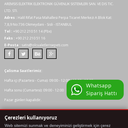
İngilizce Türkçe Kullanma Kılavuzu
AREMSIS ELEKTRIK ELEKTRONIK GÜVENLIK SISTEMLERI SAN. VE DIS TIC.
LTD. STI.
Opsiyonel
Adres :
Halil Rifat Pasa Mahallesi Perpa Ticaret Merkezi A Blok Kat:
8216 Sıcaklık Probu
Aksesuarlar
7,8,9 No:736 Okmeydani - Sisli - ISTANBUL
Tel :
+90 212 210 51 14 (Pbx)
Faks :
+90 212 210 51 16
E-Posta :
satis@olcualetlerisepeti.com
Çalisma Saatlerimiz:
Hafta içi (Pazartesi - Cuma): 09:00 - 12:00 / 13:00 - 18:00
Whatsapp
Hafta sonu (Cumartesi): 09:00 - 12:00
Sipariş Hattı
Pazar günleri kapalidir.
Çerezleri kullanıyoruz
Tüm kredi karti bilgileriniz 2048 bit SSL Sertifikasi ile korunmaktadir.
Web sitemizi sunmak ve deneyiminizi geliştirmek için çerez