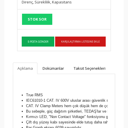
Direnç, Süreklilik, Kapasitans
STOK SOR
Açıklama
Dokümanlar
Taksit Seçenekleri
True RMS
IEC61010-1 CAT. IV 600V uluslar arası güvenlik standartlarına
CAT. IV Clamp Meters hem çok düşük hem de çok yüksek güç de
Bu sebeple, güç dağıtım şirketleri, TEDAŞ'lar ve bakım sahalar
Kırmızı LED, "Non Contact Voltage" fonksiyonu görerek kullanı
Çift dış yüzey kabı sayesinde elde tutuş daha rahattır.
Bar Graph ekranı 6039 sayımlıdır.