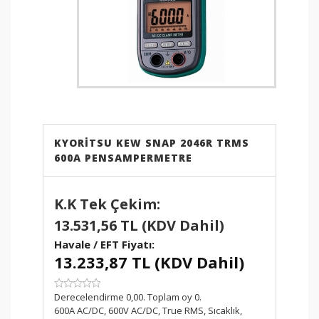
ETBİS
sistemine kayıtlıdır.
PayTR
internet alışverişlerinizde
kredi kartı güvenliğini
sağlamaktadır.
KYORITSU KEW SNAP 2046R TRMS
600A PENSAMPERMETRE
K.K Tek Çekim:
13.531,56 TL (KDV Dahil)
Havale / EFT Fiyatı:
13.233,87 TL (KDV Dahil)
SKU:
Derecelendirme 0,00. Toplam oy 0.
600A AC/DC, 600V AC/DC, True RMS, Sıcaklık,