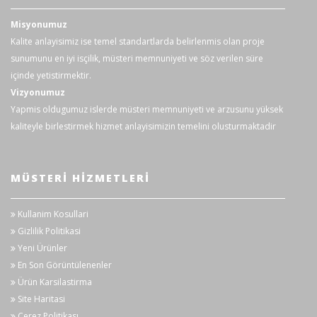
±1.5%rdg±5dgt
Misyonumuz
600m/6/60/600 V Otomatik Kademe
Kalite anlayisimiz ise temel standartlarda belirlenmis olan proje
DC V
sunumunu en iyi isçilik, müsteri memnuniyeti ve söz verilen süre
±1.0%rdg±3dgt
içinde yetistirmektir.
Vizyonumuz
600Ω/6kΩ/60kΩ/600kΩ/6MΩ/60MΩ
(Otomatik Kademe)
Yapmis oldugumuz islerde müsteri memnuniyeti ve arzusunu yüksek
Ω
kaliteyle birlestirmek hizmet anlayisimizin temelini olusturmaktadir
±1%rdg±5dgt(600~6M) /
±5%rdg±8dgt(60M)
MÜSTERI HIZMETLERI
Süreklilik
100Ω değerinde buzzer uyarır
Buzzer'ı
Kullanim Kosullari
10Hz/100Hz/1kHz/10kHz/(Otomatik
Gizlilik Politikasi
Frekans/Duty
Kademe) / 0.1~99.9%
Yeni Ürünler
En Son Görüntülenenler
400nF/4Fµ/40µF
Ürün Karsilastirma
Kapasitans
Site Haritasi
(Otomatik Kademe)
Çerez Politikası