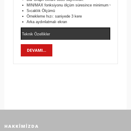
MIN/MAX fonksiyonu ölçüm süresince minimum ve maksimum de
Sıcaklık Ölçümü
Örnekleme hızı: saniyede 3 kere
Arka aydınlatmalı ekran
Teknik Özellikler
0~600 A
DEVAMI...
AC A
±2.0%rdg±5dgt(50/60Hz)
±3.5%rdg±5dgt(40~500Hz)
6/60/600 V (Otomatik Kademe)
AC V
±1.5%rdg±4dgt(50/60Hz)
±3.5%rdg±5dgt(40~400Hz)
0~600 A
HAKKIMIZDA
DC A