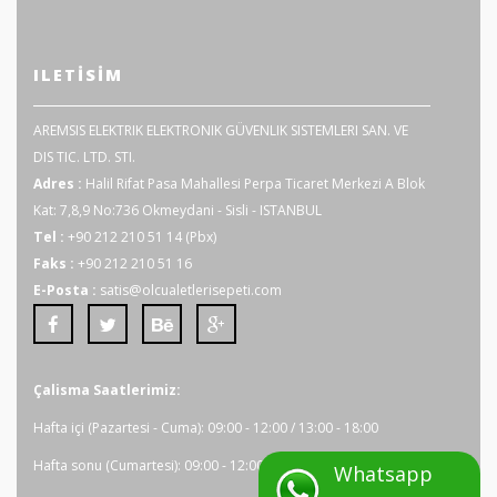
ILETISIM
AREMSIS ELEKTRIK ELEKTRONIK GÜVENLIK SISTEMLERI SAN. VE
DIS TIC. LTD. STI.
Adres :
Halil Rifat Pasa Mahallesi Perpa Ticaret Merkezi A Blok
Kat: 7,8,9 No:736 Okmeydani - Sisli - ISTANBUL
Tel :
+90 212 210 51 14 (Pbx)
Faks :
+90 212 210 51 16
E-Posta :
satis@olcualetlerisepeti.com
Çalisma Saatlerimiz:
Hafta içi (Pazartesi - Cuma): 09:00 - 12:00 / 13:00 - 18:00
Hafta sonu (Cumartesi): 09:00 - 12:00
Whatsapp