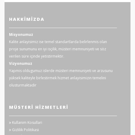
HAKKIMIZDA
Misyonumuz
Kalite anlayisimiz ise temel standartlarda belirlenmis olan
proje sunumunu en iyi isçilik, müsteri memnuniyeti ve söz
verilen süre içinde yetistirmektir.
Vizyonumuz
Yapmis oldugumuz islerde müsteri memnuniyeti ve arzusunu
yüksek kaliteyle birlestirmek hizmet anlayisimizin temelini
olusturmaktadir
MÜSTERI HIZMETLERI
Kullanim Kosullari
Gizlilik Politikasi