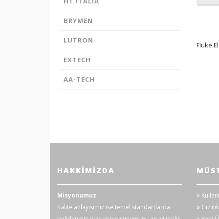
HT ITALIA
BRYMEN
LUTRON
Fluke E
EXTECH
AA-TECH
HAKKIMIZDA
MÜST
Misyonumuz
Kullan
Kalite anlayisimiz ise temel standartlarda
Gizlilik
belirlenmis olan proje sunumunu en iyi isçilik,
Yeni Ü