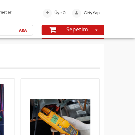
metleri
Üye Ol
Giriş Yap
Sepetim
SEPETE GIT
Alışveriş sepetinize henüz ürün
eklememişsiniz.