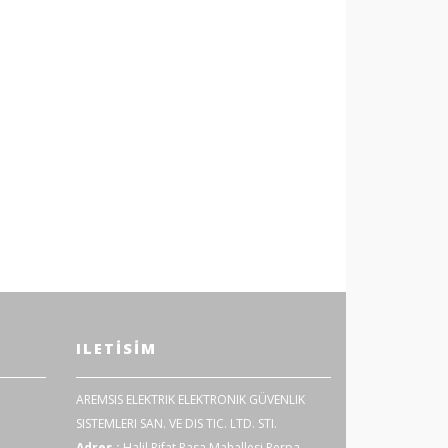
ILETISIM
AREMSIS ELEKTRIK ELEKTRONIK GÜVENLIK
SISTEMLERI SAN. VE DIS TIC. LTD. STI.
Adres :
Halil Rifat Pasa Mahallesi Perpa