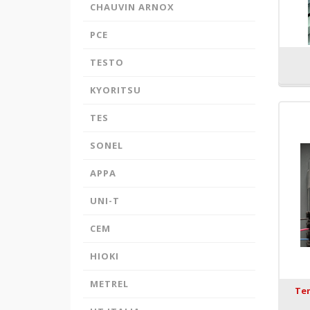
CHAUVIN ARNOX
sistemine kayıtlıdır.
PayTR
internet alışverişlerinizde kredi
PCE
kartı güvenliğini sağlamaktadır.
TESTO
KYORITSU
TES
SONEL
APPA
UNI-T
CEM
HIOKI
METREL
Tem