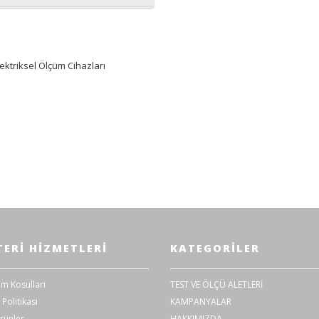
lektriksel Ölçüm Cihazları
ERI HIZMETLERI
KATEGORILER
im Kosullari
TEST VE ÖLÇÜ ALETLERİ
 Politikasi
KAMPANYALAR
rünler
HAKKIMIZDA