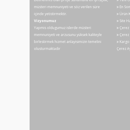
müsteri memnuniyeti ve söz verilen süre
En Son
içinde yetistirmektir.
Ürün K
Vizyonumuz
Site Ha
Yapmis oldugumuz islerde müsteri
Çerez P
memnuniyeti ve arzusunu yüksek kaliteyle
Çerez 
birlestirmek hizmet anlayisimizin temelini
Kargo 
olusturmaktadir
Çerez Ay