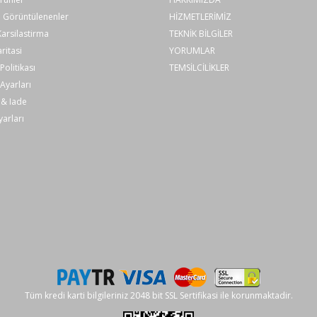
 Görüntülenenler
HİZMETLERİMİZ
arsilastirma
TEKNİK BİLGİLER
ritasi
YORUMLAR
olitikası
TEMSİLCİLİKLER
Ayarları
& Iade
arları
Tüm kredi karti bilgileriniz 2048 bit SSL Sertifikasi ile korunmaktadir.